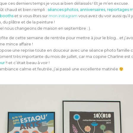
e que ces derniers temps je vous ai bien délaissés ! Et je m’en excuse.
fût chaud et bien rempli :
séances photos
,
anniversaires
,
reportages m
booths
et si vous êtes sur
mon instagram
vous avez du voir aussi qu’il y
 du plâtre et de la peinture !
ciel nous changeons de maison en septembre : ).
rofite de cette semaine de rentrée pour mettre à jour le blog… et j’av
ne mince affaire !
opose une reprise toute en douceur avec une séance photo famille câ
oment très importante du mois de juillet, car ma copine Charline est
œur
!! et c’était beau à voir !
mbiance calme et feutrée, j’ai passé une excellente matinée