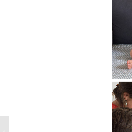
Séance photo famille
dans champ de