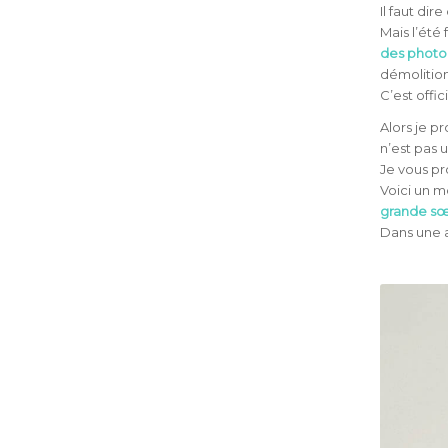
Il faut dir
Mais l’été 
des photo
démolition,
C’est offi
Alors je p
n’est pas u
Je vous pr
Voici un m
grande s
Dans une a