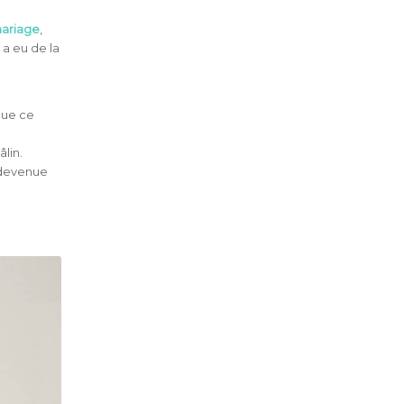
ariage
,
 a eu de la
oue ce
lin.
 devenue