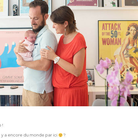
 !
il y a encore du monde par ici
?